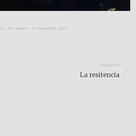
es
Por
admin
11 noviembre, 2019
SIGUIENTE
Álbum
La resitencia
siguiente: