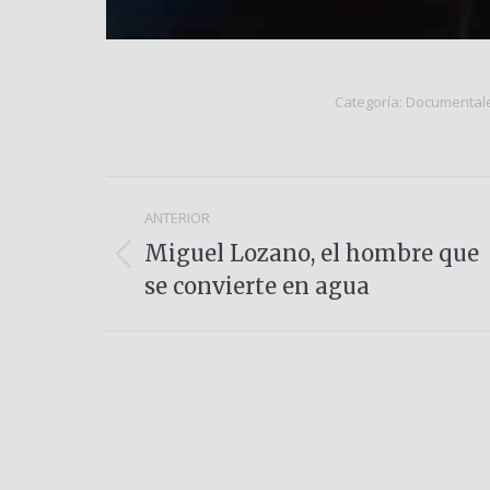
Categoría:
Documental
Navegación
ANTERIOR
entre
Miguel Lozano, el hombre que
Álbum
álbumes
se convierte en agua
anterior: