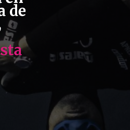
a de
,
sta